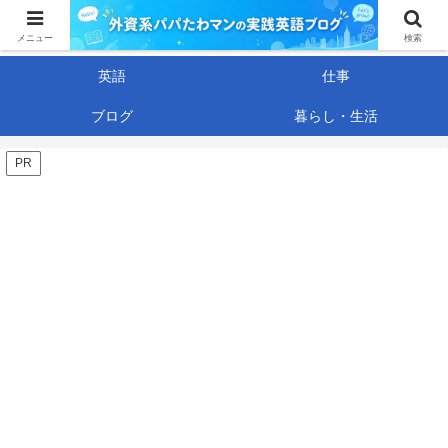
日系メーカー脱出組の「外資系サバイバル・イングリッシュ」〜40代技術職の
生き残り戦略〜
メニュー
検索
英語
仕事
ブログ
暮らし・生活
PR