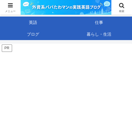
日系メーカー脱出組の「外資系サバイバル・イングリッシュ」〜40代技術職の
生き残り戦略〜
メニュー
検索
英語
仕事
ブログ
暮らし・生活
PR